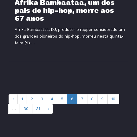
Afrika Bambaataa, um dos
pais do hip-hop, morre aos
67 anos
Afrika Bambaataa, DJ, produtor e rapper considerado um
dos grandes pioneiros do hip-hop, morreu nesta quinta-
feira (9)....
‹
1
2
3
4
5
6
7
8
9
10
...
30
31
›