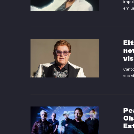
impul
em um
El
no
vi
Canto
sua v
Pe
Oh
Es