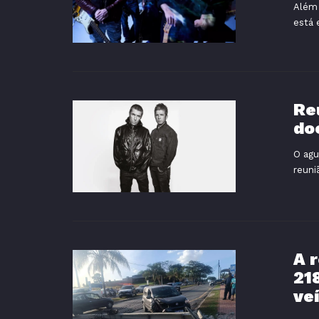
Além 
está 
Re
do
O agu
reuni
A 
21
veí