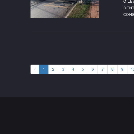
O LE
DENT
CONS
‹
1
2
3
4
5
6
7
8
9
1