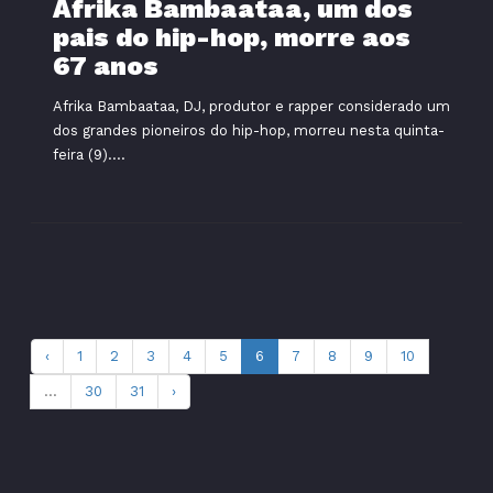
Afrika Bambaataa, um dos
pais do hip-hop, morre aos
67 anos
Afrika Bambaataa, DJ, produtor e rapper considerado um
dos grandes pioneiros do hip-hop, morreu nesta quinta-
feira (9)....
‹
1
2
3
4
5
6
7
8
9
10
...
30
31
›