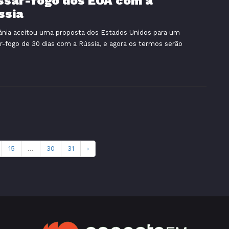
ssar-fogo dos EUA com a
ssia
ânia aceitou uma proposta dos Estados Unidos para um
r-fogo de 30 dias com a Rússia, e agora os termos serão
15
...
30
31
›