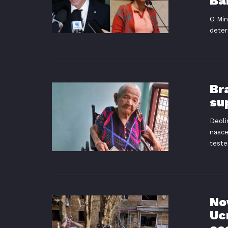
Ba
O Min
deter
Br
su
Deoli
nasce
teste
No
Uc