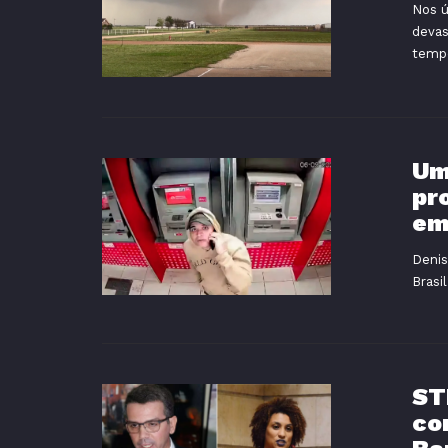
Nos ú
devas
tempe
Um
pr
em
Denis
Brasi
ST
co