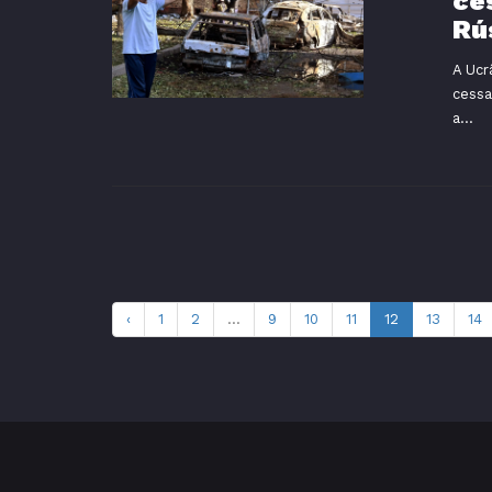
ce
Rú
A Ucr
cessa
a...
‹
1
2
...
9
10
11
12
13
14