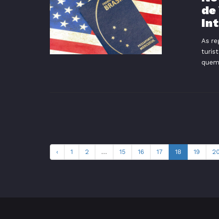
de
In
As re
turis
quem.
‹
1
2
...
15
16
17
18
19
2