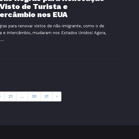
 Visto de Turista e
tercâmbio nos EUA
gras para renovar vistos de não-imigrante, como o de
ta e intercâmbio, mudaram nos Estados Unidos! Agora,
..
0
21
...
30
31
›