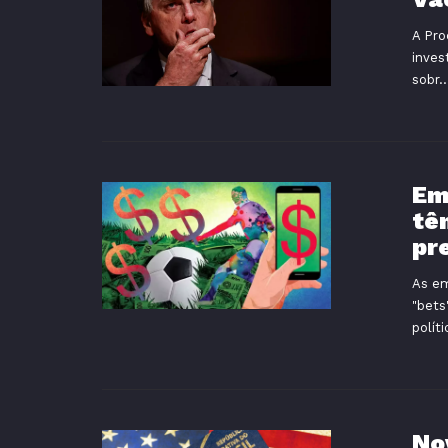
A Pro
inves
sobr..
Em
tê
pr
As em
"bets
políti
No