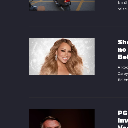
No úl
relac
Sh
no
Be
A Roc
Carey
Belém
PG
In
Va