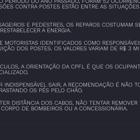
O PERÍODO DO ANO PASSADO, FORAM 52 OCORRÊNC
ISÕES CONTRA POSTES ESTÃO ENTRE AS SITUAÇÕES
SSAGEIROS E PEDESTRES, OS REPAROS COSTUMAM S
RESTABELECER A ENERGIA.
E MOTORISTAS IDENTIFICADOS COMO RESPONSÁVEI
ÇÃO DOS POSTES. OS VALORES VARIAM DE R$ 3 MIL
ÍCULOS, A ORIENTAÇÃO DA CPFL É QUE OS OCUP
IALIZADO.
INDISPENSÁVEL SAIR, A RECOMENDAÇÃO É NÃO TOC
RASTANDO OS PÉS PELO CHÃO.
NTER DISTÂNCIA DOS CABOS, NÃO TENTAR REMOVER
O CORPO DE BOMBEIROS OU A CONCESSIONÁRIA.