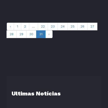
‹
1
2
...
22
23
24
25
26
27
28
29
30
31
›
Ultimas Notícias