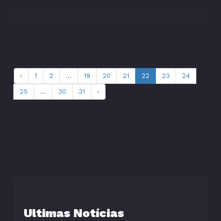
‹
1
2
...
19
20
21
22
23
24
25
...
30
31
›
Ultimas Notícias