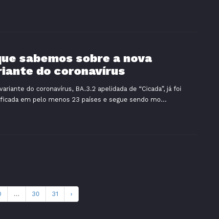
que sabemos sobre a nova
riante do coronavírus
variante do coronavírus, BA.3.2 apelidada de “Cicada”, já foi
ificada em pelo menos 23 países e segue sendo mo...
0
...
30
31
›