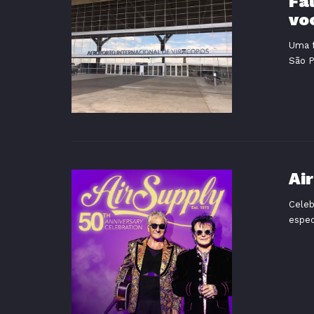
Fa
vo
Uma f
São P
Ai
Celeb
espec