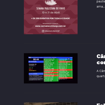
pauli
ama..
Câ
co
A Câm
quart