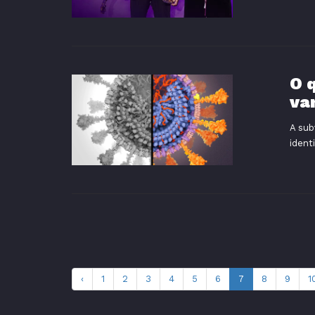
O 
va
A sub
ident
‹
1
2
3
4
5
6
7
8
9
1