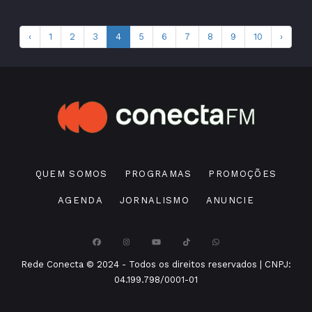
‹
1
2
3
4
5
6
7
8
9
10
›
QUEM SOMOS
PROGRAMAS
PROMOÇÕES
AGENDA
JORNALISMO
ANUNCIE
Rede Conecta © 2024 - Todos os direitos reservados | CNPJ:
04.199.798/0001-01